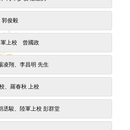
 郭俊毅
海軍上校 曾國政
楊凌翔、李昌明 先生
校、羅春秋 上校
胡丞駿、陸軍上校 彭群堂