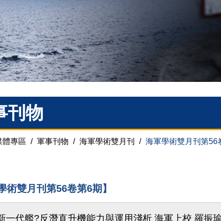
事刊物
媒體專區
/
軍事刊物
/
海軍學術雙月刊
/
海軍學術雙月刊第56
學術雙月刊第56卷第6期】
新一代艦?反潛直升機能力與運用淺析 海軍上校 羅振