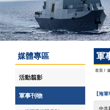
軍
媒體專區
首頁
/
活動翦影
【海軍
軍事刊物
中共