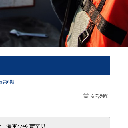
卷第6期
友善列印
瑜、海軍少校 蕭至男