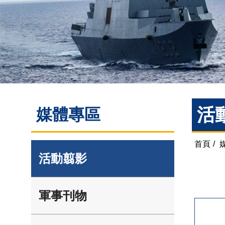
活
媒體專區
首頁
/
活動翦影
軍事刊物