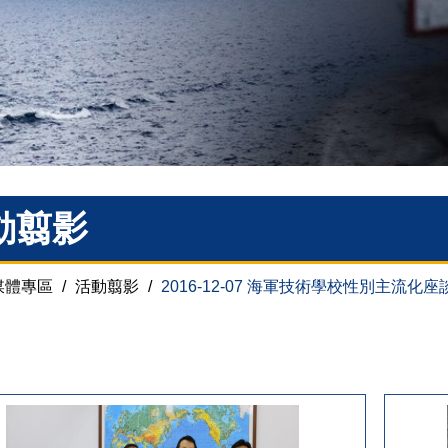
動翦影
媒體專區
/
活動翦影
/
2016-12-07 海軍技術學校性別主流化座