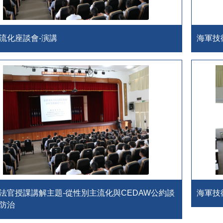
流化座談會-演講
海軍技
法官授課講解主題-從性別主流化與CEDAW公約談
海軍技
防治