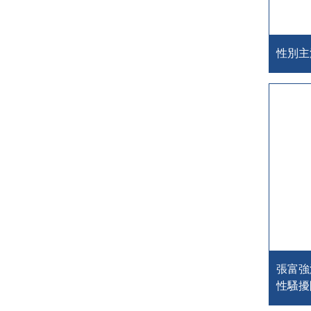
性別主
張富強
性騷擾