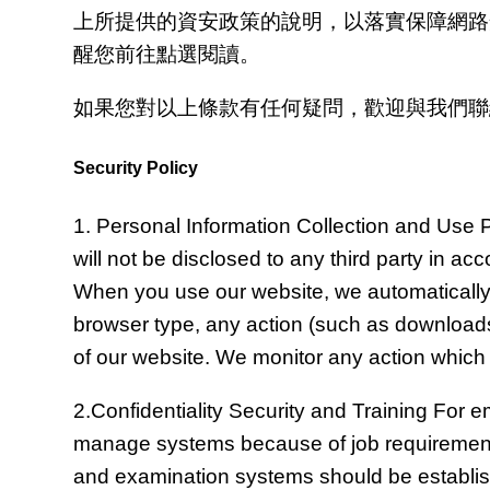
上所提供的資安政策的說明，以落實保障網路
醒您前往點選閱讀。
如果您對以上條款有任何疑問，歡迎與我們聯
Security Policy
1. Personal Information Collection and Use P
will not be disclosed to any third party in 
When you use our website, we automatically 
browser type, any action (such as downloads,
of our website. We monitor any action which
2.Confidentiality Security and Training For 
manage systems because of job requirement, c
and examination systems should be establis