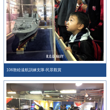
106敦睦遠航訓練支隊-民眾觀賞