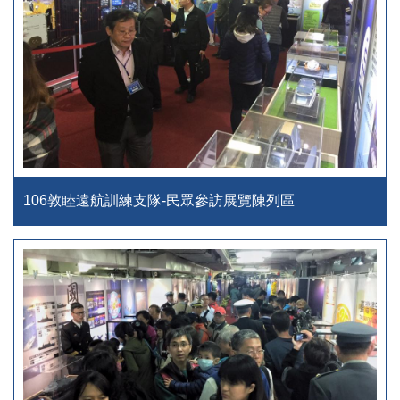
106敦睦遠航訓練支隊-民眾參訪展覽陳列區