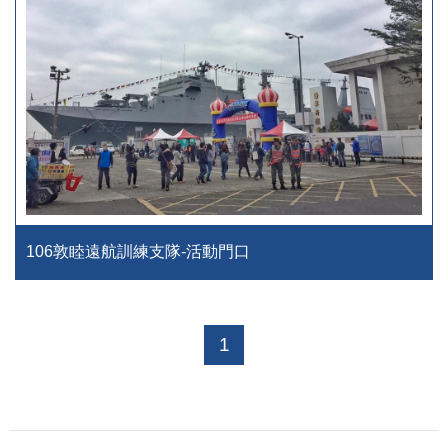
106敦睦遠航訓練支隊-活動門口
1