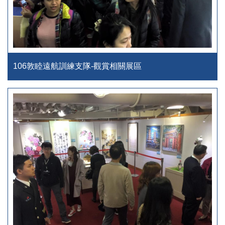
106敦睦遠航訓練支隊-觀賞相關展區