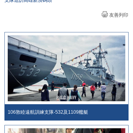
支隊造訪高雄新濱碼頭
友善列印
106敦睦遠航訓練支隊-532及1109艦艇