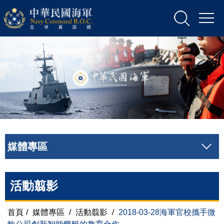
媒體專區
活動翦影
首頁
/
媒體專區
/
活動翦影
/
2018-03-28海軍官校攜手微