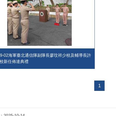
5-09-02海軍臺北通信隊副隊長廖玟祥少校及輔導長許
校新任佈達典禮
1
：
2025-10-14