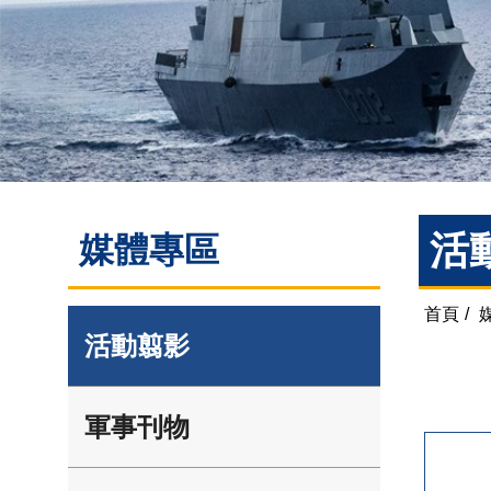
活
媒體專區
首頁
/
活動翦影
軍事刊物