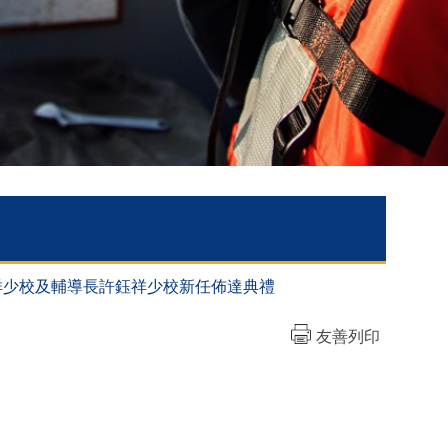
廖玟祥少校及輔導長許鈺祥少校新任佈達典禮
友善列印