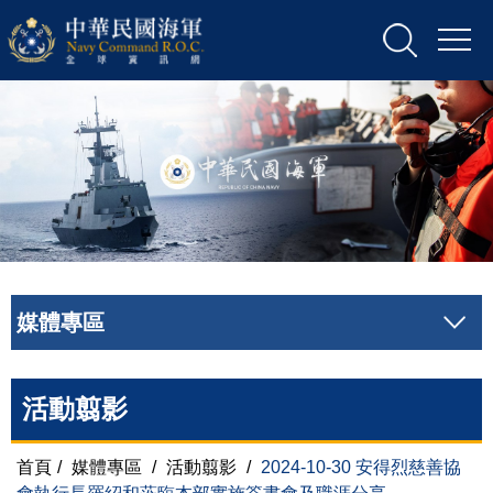
媒體專區
活動翦影
首頁
/
媒體專區
/
活動翦影
/
2024-10-30 安得烈慈善協