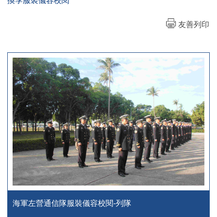
換季服裝儀容校閱
友善列印
海軍左營通信隊服裝儀容校閱-列隊