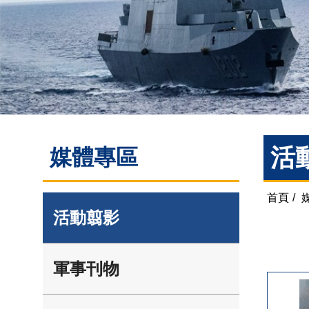
活
媒體專區
首頁
/
活動翦影
軍事刊物