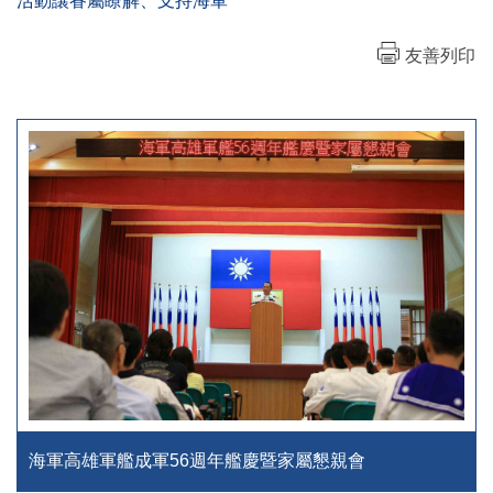
活動讓眷屬瞭解、支持海軍
友善列印
海軍高雄軍艦成軍56週年艦慶暨家屬懇親會