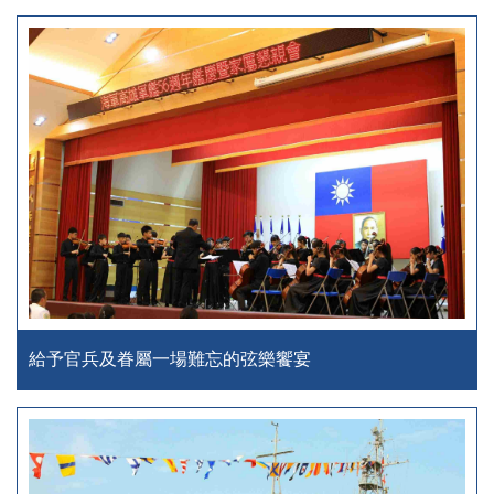
給予官兵及眷屬一場難忘的弦樂饗宴