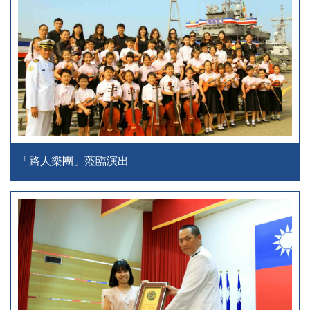
「路人樂團」蒞臨演出