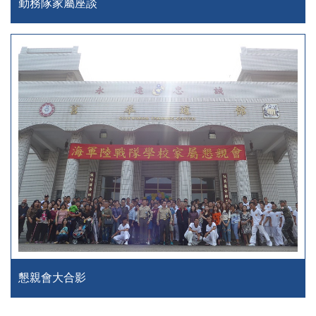
勤務隊家屬座談
懇親會大合影