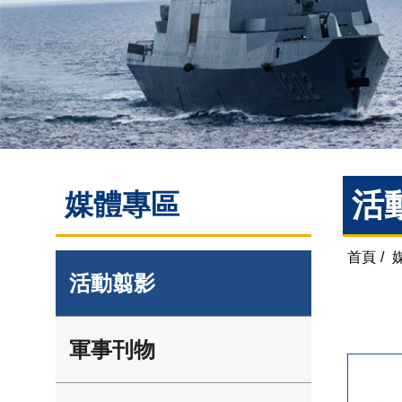
活
媒體專區
首頁
/
活動翦影
軍事刊物