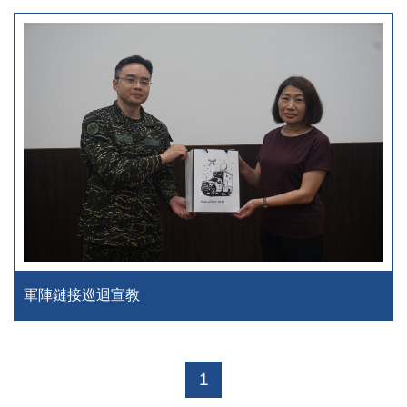
軍陣鏈接巡迴宣教
1