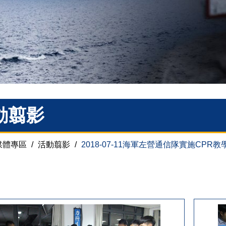
動翦影
媒體專區
/
活動翦影
/
2018-07-11海軍左營通信隊實施CPR教