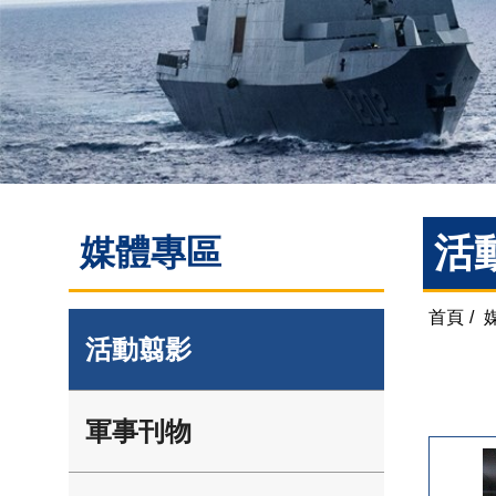
活
媒體專區
首頁
/
活動翦影
軍事刊物