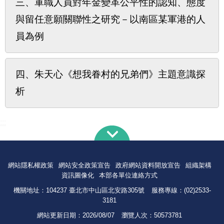
三、軍職人員對年金變革公平性的認知、態度
與留任意願關聯性之研究－以南區某軍港的人
員為例
四、朱天心《想我眷村的兄弟們》主題意識探
析
:::
網站隱私權政策
網站安全政策宣告
政府網站資料開放宣告
組織架構
資訊圖像化
本部各單位連絡方式
機關地址：104237 臺北市中山區北安路305號
服務專線：(02)2533-
3181
網站更新日期：
2026/08/07
瀏覽人次：
50573781