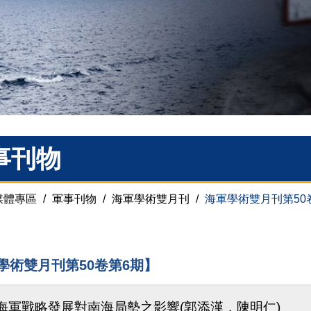
事刊物
媒體專區
/
軍事刊物
/
海軍學術雙月刊
/
海軍學術雙月刊第50
學術雙月刊第50卷第6期】
海軍戰略發展對南海局勢之影響(郭添漢，陳明仁)