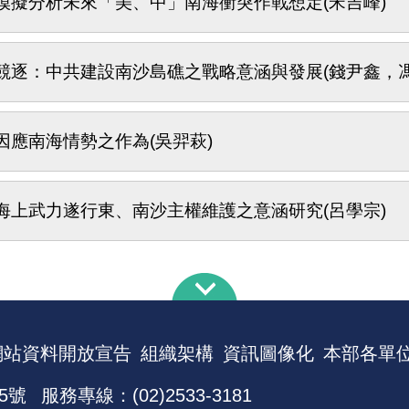
模擬分析未來「美、中」南海衝突作戰想定(宋吉峰)
競逐：中共建設南沙島礁之戰略意涵與發展(錢尹鑫，馮
因應南海情勢之作為(吳羿萩)
海上武力遂行東、南沙主權維護之意涵研究(呂學宗)
網站資料開放宣告
組織架構
資訊圖像化
本部各單
5號
服務專線：(02)2533-3181