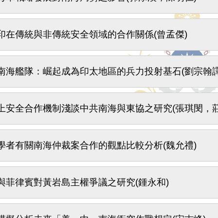
印在傳統與非傳統安全領域的合作關係(曾孟傑)
南海艦隊：崛起成為印太地區的兵力投射基石(劉宗翰譯
上安全合作機制淺談中共南海與東協之研究(張琪閔，莊
學者有關南海仲裁案合作的觀點比較分析(魏允禮)
與菲律賓對黃岩島主權爭議之研究(鍾永和)