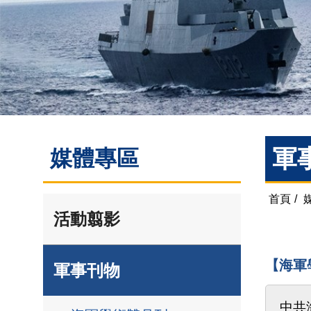
軍
媒體專區
首頁
/
活動翦影
【海軍
軍事刊物
中共