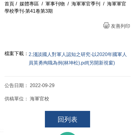
首頁
/
媒體專區
/
軍事刊物
/
海軍軍官季刊
/
海軍軍官
學校季刊-第41卷第3期
友善列印
檔案下載：
2.淺談國人對軍人認知之研究-以2020年國軍人
員英勇殉職為例(林坤松).pdf(另開新視窗)
公告日期：
2022-09-29
供稿單位：
海軍官校
回列表
:::