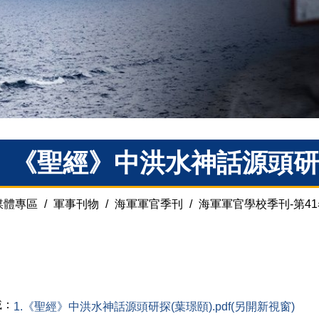
、《聖經》中洪水神話源頭研探
媒體專區
/
軍事刊物
/
海軍軍官季刊
/
海軍軍官學校季刊-第41
載：
1.《聖經》中洪水神話源頭研探(葉璟頤).pdf(另開新視窗)