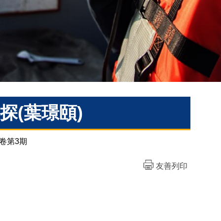
(葉璟頤)
卷第3期
友善列印