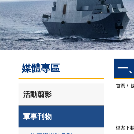
一
媒體專區
首頁
/
活動翦影
軍事刊物
檔案下