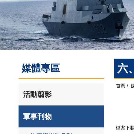
六
媒體專區
首頁
/
活動翦影
軍事刊物
檔案下