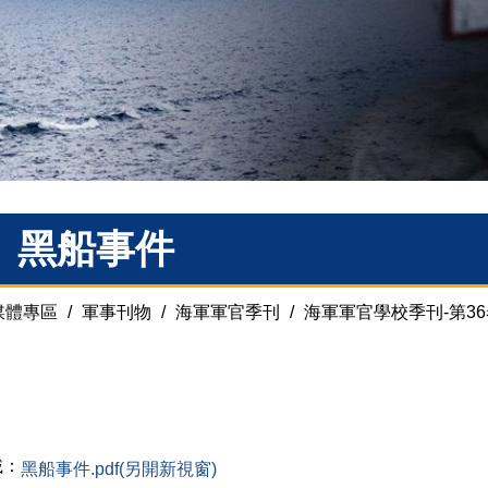
、黑船事件
媒體專區
/
軍事刊物
/
海軍軍官季刊
/
海軍軍官學校季刊-第36
載：
黑船事件.pdf(另開新視窗)