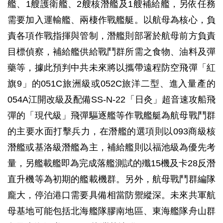
艦、1艘護衛艦、2艘核潛艦及1艘補給艦，另依任務
需要加入運輸艦、兩棲作戰艦艇。以航母為核心，負
責各項作戰指揮與管制，潛艦則部署於航母前方負責
目標偵察，補給艦供給戰鬥群所需之食物、油料及彈
藥等，據此預判中共未來將以攜帶遠程防空飛彈「紅
旗9」的051C旅洲級或052C旅洋二型、進入量產的
054A江開改級及配備SS-N-22「日灸」超音速攻船飛
彈的「現代級」飛彈驅逐艦等作戰艦艇為航母戰鬥群
的主要水面打擊兵力，在潛艦的選項則以093商級核
潛艦或基洛級潛艦為主，補給艦則以福池級為優先考
量，另艦載艦即為完成落艦測試的殲15機及卡28反潛
直升機等為初期的艦載機群。另外，航母戰鬥群編隊
龐大，停泊港口需要具備相當防禦縱深。未來共軍航
母基地可能包括北海艦隊膠南地區、東海艦隊舟山群