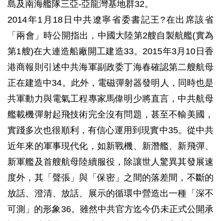
島及南海艦隊三亞-亞龍灣基地群32。
2014年1月18日中共遼寧省委書記王?在出席該省
「兩會」時公開指出，中國大陸第2艘自製航艦(實為
第1艘)在大連造船廠開工建造33。2015年3月10日香
港商報則引述中共海軍副政委丁海春確認第二艘航母
正在建造中34。此外，電磁彈射器發明人，同時也是
共軍動力與電氣工程專家馬偉明少將直言，中共航母
艦載機彈射起飛技術完全沒有問題，甚至不輸美國，
實踐多次也很順利，有信心運用到現實中35。從中共
近年來的軍事現代化，如新戰機、新潛艦、新飛彈、
新軍艦及首艘航母陸續服役，除讓世人驚異其發展速
度外，其「聲張」與「保密」之間的落差間，不斷的
放話、澄清、放話、展示的循環中營造出一種「深不
可測」的形象36。雖然中共官方迄今仍未正式公開承