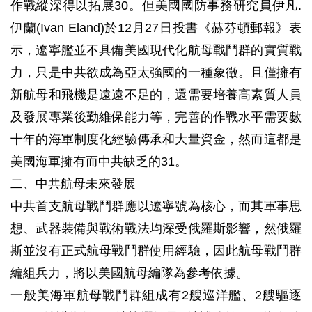
作戰縱深得以拓展30。但美國國防事務研究員伊凡.
伊蘭(Ivan Eland)於12月27日投書《赫芬頓郵報》表
示，遼寧艦並不具備美國現代化航母戰鬥群的實質戰
力，只是中共欲成為亞太強國的一種象徵。且僅擁有
新航母和飛機是遠遠不足的，還需要培養高素質人員
及發展專業後勤維保能力等，完善的作戰水平需要數
十年的海軍制度化經驗傳承和大量資金，然而這都是
美國海軍擁有而中共缺乏的31。
二、中共航母未來發展
中共首支航母戰鬥群應以遼寧號為核心，而其軍事思
想、武器裝備與戰術戰法均深受俄羅斯影響，然俄羅
斯並沒有正式航母戰鬥群使用經驗，因此航母戰鬥群
編組兵力，將以美國航母編隊為參考依據。
一般美海軍航母戰鬥群組成有2艘巡洋艦、2艘驅逐