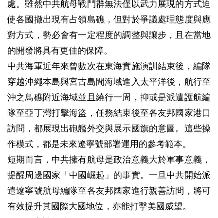
處。雖然中共航母戰鬥群無法僅以武力展現的方式迫
使各國撤出現有占領島礁，但對於爭議處理態度與應
對方式，勢必會有一定程度的調整與讓步，且在當地
的開發將具有更佳的保障。
中共海軍近年來曾數次在東海實施演訓結束後，編隊
穿越沖繩本島與宮古島間海域進入太平洋後，航行至
沖之鳥礁附近海域並且繞行一周，抑或是派遣護航編
隊至亞丁灣打擊海盜，任務結束後至各友邦國家港口
訪問，都展現出砲艦外交與展示國旗的意圖。這些操
作模式，都是未來遼寧號部署運用的參考範本。
短期而言，中共擁有航母是政治意義大於軍事意義，
提醒周邊國家「中國崛起」的事實。一旦中共開始派
遣遼寧號航母編隊至各友邦國家進行親善訪問，將可
有效提升其國際大國地位，亦能打擊美國威望。