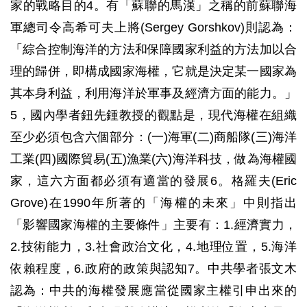
家的戰略目的4。有「蘇聯的馬漢」之稱的前蘇聯海
軍總司令高希可夫上將(Sergey Gorshkov)則認為：
「綜合控制海洋的方法和保障國家利益的方法加以合
理的歸併，即構成國家海權，它就是決定某一國家為
其本身利益，利用海洋於軍事及經濟方面的能力。」
5，國內學者鈕先鍾教授的觀點是，現代海權在組織
至少必須包含六個部分：(一)海軍(二)商船隊(三)海洋
工業(四)國際貿易(五)漁業(六)海洋科技，做為海權國
家，這六方面都必須有適當的發展6。格羅夫(Eric
Grove)在1990年所著的「海權的未來」中則指出
「影響國家海權的主要條件」主要有：1.經濟實力，
2.技術能力，3.社會政治文化，4.地理位置，5.海洋
依賴程度，6.政府的政策與認知7。中共學者張文木
認為：中共的海權發展應當從國家主權引申出來的