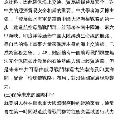
原物料，因此確保海上交通、貿易線暢通及安全，對
中共的經濟貿易安全相當的重要。中共學者海天據主
張，「發展藍水海軍是當前中國大陸海權戰略的第一
步，建造航空母艦戰鬥群，並部署在南中國海、麻六
甲海峽、印度洋等涵蓋中國大陸經濟生命線的航路，
靠自己的海上軍事力量來保護本身的海上交通線，已
成為當務之急。」48，雖然擁有一個航母戰鬥群並無
法完全保障如此漫長的石油航線與海上經貿通路，但
是未來中共可藉由航母戰鬥群巡弋於南海及印度洋
間，配合「珍珠鏈戰略」布局，對沿途國家展現影響
力。
(三)保障未來的國際和平
就美國以往在應處重大國際衝突時的經驗來看，通常
會在第一時間派遣航母戰鬥群前往衝突區域遂行武力