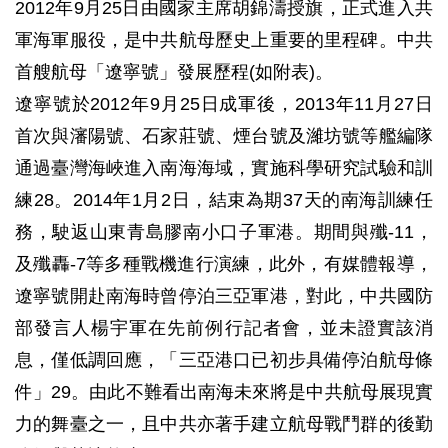
2012年9月25日由國家主席胡錦濤授旗，正式進入共
軍海軍服役，是中共航母歷史上重要的里程碑。中共
首艘航母「遼寧號」發展歷程(如附表)。
遼寧號於2012年9月25日成軍後，2013年11月27日
首次與瀋陽號、石家莊號、煙台號及濰坊號等艦編隊
通過臺灣海峽進入南海海域，實施科學研究試驗和訓
練28。2014年1月2日，結束為期37天的南海訓練任
務，駛返山東青島膠南小口子軍港。期間與殲-11，
及殲轟-7等多種戰機進行演練，此外，有媒體報導，
遼寧號開赴南海時曾停泊三亞軍港，對此，中共國防
部發言人楊宇軍在先前例行記者會，並未證實該消
息，僅低調回應，「三亞港口已初步具備停泊航母條
件」29。由此不難看出南海未來將是中共航母展現實
力的舞臺之一，且中共亦著手建立航母戰鬥群的後勤