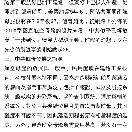
認第二艘航母已開工建造，但實際上已投入生產。從
開建到部署航母，美國約需5年多，預估共軍國產航
母服役將在7-8年後37。儘管如此，從網路上公佈的
001A型國產航空母艦的照片來看，中共似乎已經放
棄「一步到位」發展大型核子動力航艦的幻想，決定
先從仿製遼寧號開始做起38。
三、中共航母發展之瓶頸
航空母艦的發展與一般軍、民用艦艇在建造工業技
術、科技發展水準不同，因為建造與設計航母所涵蓋
的層面及部門非常廣泛，包括了艦體、武器及射控系
統、艦載機的升降系統、起降管制系統、彈射與輔降
系統等，對於中共後續發展且是首次自製航母，其困
難度不可說不高，因此建造期程必定有相當程度的延
長。另外，建造航空母艦所需費用甚高，若沒有一定