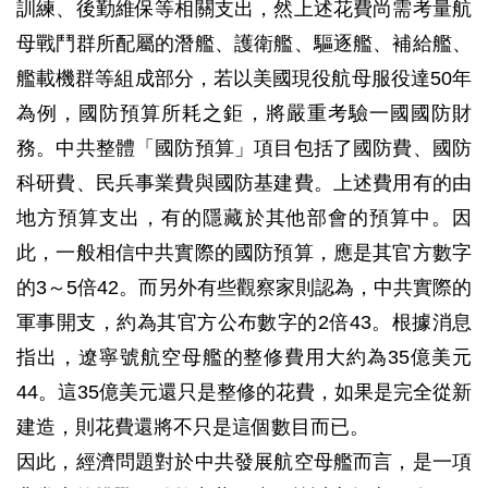
訓練、後勤維保等相關支出，然上述花費尚需考量航
母戰鬥群所配屬的潛艦、護衛艦、驅逐艦、補給艦、
艦載機群等組成部分，若以美國現役航母服役達50年
為例，國防預算所耗之鉅，將嚴重考驗一國國防財
務。中共整體「國防預算」項目包括了國防費、國防
科研費、民兵事業費與國防基建費。上述費用有的由
地方預算支出，有的隱藏於其他部會的預算中。因
此，一般相信中共實際的國防預算，應是其官方數字
的3～5倍42。而另外有些觀察家則認為，中共實際的
軍事開支，約為其官方公布數字的2倍43。根據消息
指出，遼寧號航空母艦的整修費用大約為35億美元
44。這35億美元還只是整修的花費，如果是完全從新
建造，則花費還將不只是這個數目而已。
因此，經濟問題對於中共發展航空母艦而言，是一項