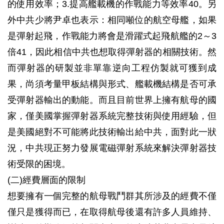
的使用效率；3.提高艦載機的作戰能力等效率40。另
外中共少將尹卓也表示：相同噸位的航空母艦，如果
是彈射起飛，作戰能力將會是滑躍式起飛航艦的2～3
倍41，因此相信中共也想取得彈射器的相關技術。然
而彈射器的研製並非單靠逆向工程仿製就可獲到成
果，尚須考量甲板結構與形式、艦載機結構是否可承
受彈射器輸出的動能。而且目前世界上擁有航母的國
家，僅美國掌握彈射器系統完整技術與使用經驗，但
是美國絕對不可能將此技術輸出給中共，面對此一狀
況，中共現正努力發展電磁彈射系統來解決彈射器技
術受限的困境。
(二)經費層面的限制
想要擁有一個完整的航母戰鬥群其所涉及的經費不僅
僅只是獲得而已，在取得航母後還有許多人員維持、