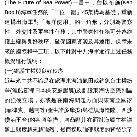
(The Future of Sea Power)一書中，曾以布施(Ken
Booth)海軍任務的「三位一體」45架構為基礎，重新
建構出海軍對「海洋使用」的三角形，分別為警察
性、外交性及軍事性任務，其中警察性任務可分為維
護主權與良好秩序、確保國家資源及其運用、保障未
來的國際和平三項，以下針對中共海軍遂行上述任務
概況進行說明：
(一)維護主權與良好秩序
近年來中共不論是在處理東海油氣田或釣魚台主權紛
爭(漁船衝撞日本保安廳艦艇)及劃設東海防空識別區
的強硬立場，亦或是在南海問題方面與東南亞國家
(菲律賓、越南等)產生諸多摩擦(島礁填海造陸、西沙
鑽油平台)的各項舉措，均凸顯其在面對海疆主權議
題上態度越來越強烈，然而採取強硬態度的背後除了