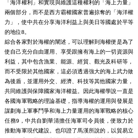
「海洋權利」和實現與維護這種權利的「海上力量」
兩個部分，而不是西方霸權國家普遍掠奪的「海洋權
力」，使中共在分享海洋利益上與美日等國處於平等
的地位8。
綜合各家對於海權的闡述，可以理解到海權便是為了
使自己充分自由運用、享受跟擁有海上的一切資源與
利益，其中包含漁業、能源、經貿、觀光及科研等，
而不受限於其他國家，這必須透過強大的海上武力做
為後盾，並運用外交、經濟、科技等其他國家力量，
共同維護與保障國家海洋權益。因此海權學說一直是
各國海軍戰略的理論基礎，指導海權的運用與發展是
謀劃海上軍事鬥爭和海上力量運用的海軍戰略的核心
任務9，中共自劉華清擔任海軍司令員後，便致力於
推動海軍現代建設。也印證了馬漢所說的，以貿易立