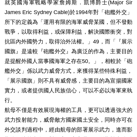
就英國海軍戰略學家詹姆斯．凱博爵士(Major Sir
James Eric Sydney Cable)於1994年對「砲艦外交」
所下的定義為「運用有限的海軍威脅某國，但不發動
戰爭，以取得利益，或保障利益，解決國際衝突，對
抗區內外國勢力，取得治外法權。」49，而「『展示
國旗』是遠較『砲艦外交』為廣泛的作為，主要目的
是提醒外國人當事國海軍之存在50。」，相較於「砲
艦外交」係以武力威脅方式，來獲得某些特殊利益，
「展示國旗」則不具有威脅感，主要目的為宣揚國家
實力，或者提供國人民族信心，可以不必以海軍來執
行。
航母不僅是有效展現海權的工具，更可以透過強大的
武力投射能力，威脅敵方國家國土安全，同時亦可在
外交談判過程中，經由航母的部署展示武力，進而影