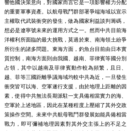
響他國決策意向，對國家而言它是一項影響權力分配
的重要軍事資產。以航母戰鬥群部署爭端海域以宣示
主權取代武裝衝突的發生，做為國家利益談判籌碼，
想必是遼寧號未來的運用方式之一。然而中共目前海
洋權利所面臨的最大挑戰，莫過於東、南海領土紛爭
所衍生的諸多問題。東海方面，釣魚台目前由日本實
質控制，南海方面則由我國、越南、菲律賓等國分別
占領，其中以越南及菲律賓動作較為頻繁，且日、
越、菲等三國距離爭議海域均較中共為近，一旦發生
衝突皆可以海、空軍遂行支援，由於地理上距離的因
素，使得中共無法長期派駐一支具備相當實力的海、
空軍於上述地區，因此在某種程度上壓縮了其外交政
策操作空間。未來中共航母戰鬥群發展如能具備相當
戰力，即可彌補地理因素對其外交主張上的不足之