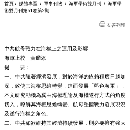
首頁
/
媒體專區
/
軍事刊物
/
海軍學術雙月刊
/
海軍學
術雙月刊第51卷第2期
友善列印
中共航母戰力在海權上之運用及影響
海軍上校 黃麟添
提 要：
一、中共隨著經濟發展，對於海洋的依賴程度日趨加
深，致使其海權思維轉變，進而發展「藍色海軍」，
本文研究動機為冀由海權理論及海權遂行方式的角度
切入，瞭解其海權思維轉變、航母整體戰力發展現況
及遂行海權之角色。
二、中共如欲維持其經濟持續發展，則必要擁有強大