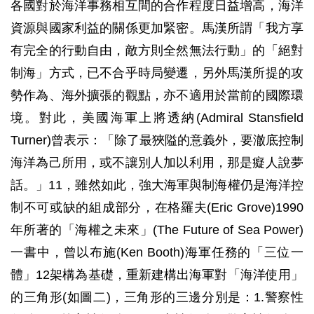
各國對於海洋事務相互間的合作程度日益增高，海洋
資源與國家利益的關係更加緊密。馬漢所謂「我方享
有完全的行動自由，敵方則全然無法行動」的「絕對
制海」方式，已不合乎時局變遷，另外馬漢所提的攻
勢作為、海外擴張的觀點，亦不適用於當前的國際環
境。對此，美國海軍上將透納(Admiral Stansfield
Turner)曾表示：「除了最狹隘的意義外，要澈底控制
海洋為己所用，或不讓別人加以利用，那是癡人說夢
話。」11，雖然如此，強大海軍與制海權仍是海洋控
制不可或缺的組成部分，在格羅夫(Eric Grove)1990
年所著的「海權之未來」(The Future of Sea Power)
一書中，曾以布施(Ken Booth)海軍任務的「三位一
體」12架構為基礎，重新建構出海軍對「海洋使用」
的三角形(如圖二)，三角形的三邊分別是：1.警察性