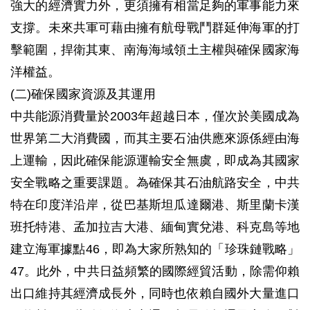
強大的經濟實力外，更須擁有相當足夠的軍事能力來
支撐。未來共軍可藉由擁有航母戰鬥群延伸海軍的打
擊範圍，捍衛其東、南海海域領土主權與確保國家海
洋權益。
(二)確保國家資源及其運用
中共能源消費量於2003年超越日本，僅次於美國成為
世界第二大消費國，而其主要石油供應來源係經由海
上運輸，因此確保能源運輸安全無虞，即成為其國家
安全戰略之重要課題。為確保其石油航路安全，中共
特在印度洋沿岸，從巴基斯坦瓜達爾港、斯里蘭卡漢
班托特港、孟加拉吉大港、緬甸實兌港、科克島等地
建立海軍據點46，即為大家所熟知的「珍珠鏈戰略」
47。此外，中共日益頻繁的國際經貿活動，除需仰賴
出口維持其經濟成長外，同時也依賴自國外大量進口