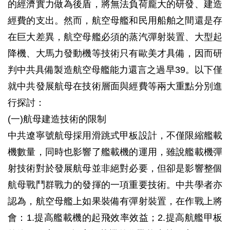
的經濟實力做為後盾，將無法負荷龐大的研發、建造
經費的支出。然而，航空母艦和民用船舶之間還是存
在巨大差異，航空母艦必須的蒸汽彈射裝置、大型起
降機、大馬力發動機等技術只有歐美才具備，因而研
判中共具備製造航空母艦能力還言之過早39。以下僅
就中共發展航母在技術層面與經費等兩大重點分別進
行探討：
(一)航母建造技術的限制
中共遼寧號航母採用滑跳式甲板設計，不僅限縮艦載
機數量，同時也影響了艦載機的運用，雖說艦載機彈
射技術對於發展航母並非絕對必要，但卻是影響整個
航母戰鬥群戰力的發揮的一項重要技術。中共學者亦
認為，航空母艦上如果裝備有彈射裝置，在作戰上將
會：1.提高艦載機的起飛效率效益；2.提高航艦甲板