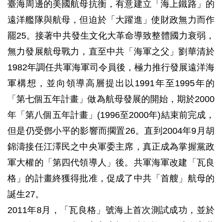
臺海周邊的美國航母抗衡，有意建立「海上鐵路」的
遠洋艦隊與航母，但迫於「大躍進」使財政無力而作
罷25。接著中共發生文化大革命導致整體國力衰弱，
無力發展航母戰力，直至中共「海軍之父」劉華清於
1982年調任共軍海軍司令員後，極力推行發展遠洋海
軍構想，並向領導高層提出以1991年至1995年的
「第七個五年計畫」做為航母發展的開始，期於2000
年「第八個五年計畫」(1996至2000年)結束前完成，
但是仍受鄧小平的影響而擱置26。直到2004年9月胡
錦濤接任江澤民之中央軍委主席，真正成為掌握黨政
軍大權的「第四代領導人」後。共軍海軍改建「瓦良
格」的計畫終獲得批准，促成了中共「首艘」航母的
誕生27。
2011年8月，「瓦良格」號海上首次測試成功，並於