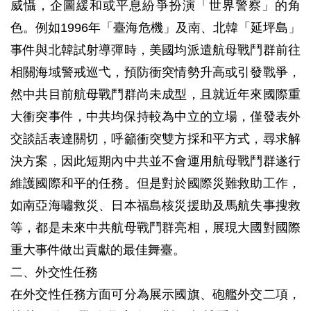
威懾，企圖緩和或平息紛爭扮演「世界警察」的角
色。例如1996年「臺海危機」及南、北韓「延坪島」
事件與北韓試射導彈時，美國均派遣航母戰鬥群前往
相關海域警戒巡弋，預防衝突情勢升高或引發戰爭，
然中共目前航母戰鬥群尚未成型，且就近年來國際重
大衝突事件，中共均保持較為中立的立場，僅發表外
交談話表達關切，呼籲衝突雙方採和平方式，尋求解
決方案，因此短期內中共並不會運用航母戰鬥群遂行
維護國際和平的任務。但是對於國際災難救助工作，
如南亞海嘯救災、日本福島核災援助及馬航失事搜救
等，都是未來中共航母戰鬥群亮相，展現大國對國際
重大事件做出貢獻的最佳舞臺。
二、外交性任務
在外交性任務方面可分為展示國旗、砲艦外交二項，