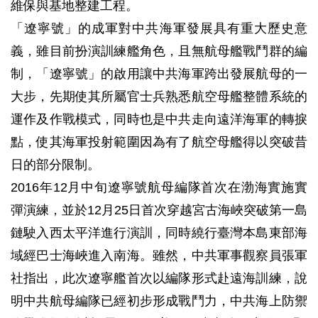
維保與基地整建工程。
「遼寧號」的成軍對中共海軍發展具有重大歷史意
義，雖目前扮演訓練艦角色，且無航母艦戰鬥群的編
制，「遼寧號」的啟用讓中共海軍跨出發展航母的一
大步，先期使其所屬官士兵熟悉航空母艦整體系統的
運作及作戰模式，同時也是中共走向遠洋海軍的轉捩
點，使其海軍投射範圍因為有了航空母艦得以突破昔
日的部分限制。
2016年12月中旬遼寧號航母編隊首次在渤海實施實
彈演練，並於12月25日首次穿越宮古海峽突破第一島
鏈駛入西太平洋進行演訓，同時繞行臺灣本島東部海
域經巴士海峽進入南海。雖然，中共軍事觀察員張軍
社指出，此次遼寧艦首次以編隊形式赴遠海訓練，說
明中共航母編隊已經初步形成戰鬥力，中共海上防禦