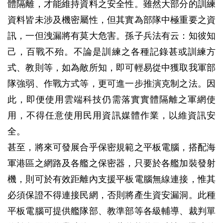
體隔離，才能維持資料之安全性。雖然大部分的訓練
資料皆未涉及機密屬性，但其實為部隊中極重要之資
訊，一但洩漏將有莫大危害。孫子兵法有云：知彼知
己，百戰不殆。不論是訓練之各種記錄甚或訓練方
式、教則等，如為敵所知，即可輕易從中獲取我軍部
隊強弱、作戰方式等，更可進一步推演克制之法。因
此，即便使用雲端科技仍需落實實體隔離之軍網使
用，不得任意使用民用資訊媒體作業，以維資訊安
全。
甚至，將來可發展合乎保密規範之平板電腦，搭配海
軍港區之網路及各艦之保密器，只要於各艦加裝發射
機，則可於有效距離內支援平板電腦無線連接，惟其
必須保證不得連接民網，否則將產生資安漏洞。此種
平板電腦可提供艦隊部、教準部等各級輔導、裁判單