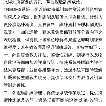
此得到所需要的資訊，掌握艦艇訓練成效。
TREDMS系統，係以輔助海軍訓練作業流程與資料管
理模式之精進，提升訓能及戰備水準為目標。針對人
員操演熟練程度、人員資料、訓練資料管理和物資狀
況等方向加以評量，藉以蒐集艦船對於評分表內容之
表現程度，俾提供上級單位瞭解各屬艦之即時訓練熟
練程度，以有效管理及提升訓練成效。其特性如下：
一、針對綜合戰力評估、整合性訓練、訓練行政及物
資狀況等面向加以評量設計，俾使系統整體戰力評估
結果更客觀，並使各級部隊長，透過系統可隨時瞭解
所屬單位整體戰力現況，提供部隊長兵力派遣及訓練
管制之參據。
二、各艦艇訓練管理，係依循系統作業規定，提供持
續性訓練及簽證，透過反覆不斷的評估-訓練-簽證方