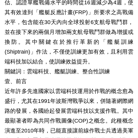
估、認證單艦戰備水平的時間從16週減少為4週，使
其有效達到「艦艇反應計畫(FRP)」所要求之高戰備
水平，包含能在30天內向全球投射6支航母戰鬥群，
並在接下來的兩個月增加兩支航母戰鬥群做為增援或
換防。其中關鍵在於推行革新的「艦艇訓練
(Shiptrain)」作法，不僅使訓練更加有效，且利用雲
端科技加以結合，使訓練效益提升。
關鍵詞：雲端科技、艦艇訓練、整合性訓練
壹、前言
近年許多先進國家以雲端科技運用於作戰的概念愈為
盛行，尤其在1991年波斯灣戰爭以來，併隨著網際網
路的發展，各國紛起發展雲端科技以支援作戰。其中
最顯著者即為共同作戰圖像(COP)之概念。此種概念
演進至2010年時，已能直接讓前線作戰士兵透過美軍