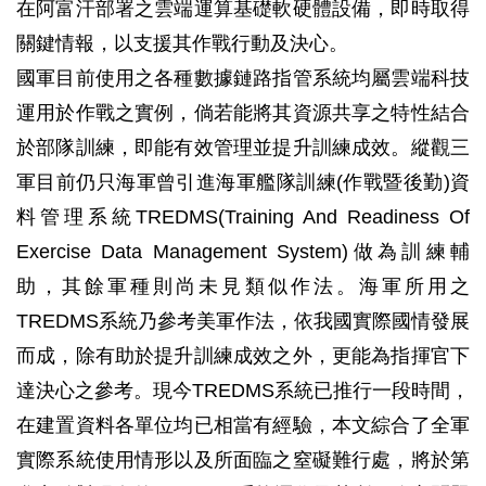
在阿富汗部署之雲端運算基礎軟硬體設備，即時取得
關鍵情報，以支援其作戰行動及決心。
國軍目前使用之各種數據鏈路指管系統均屬雲端科技
運用於作戰之實例，倘若能將其資源共享之特性結合
於部隊訓練，即能有效管理並提升訓練成效。縱觀三
軍目前仍只海軍曾引進海軍艦隊訓練(作戰暨後勤)資
料管理系統TREDMS(Training And Readiness Of
Exercise Data Management System)做為訓練輔
助，其餘軍種則尚未見類似作法。海軍所用之
TREDMS系統乃參考美軍作法，依我國實際國情發展
而成，除有助於提升訓練成效之外，更能為指揮官下
達決心之參考。現今TREDMS系統已推行一段時間，
在建置資料各單位均已相當有經驗，本文綜合了全軍
實際系統使用情形以及所面臨之窒礙難行處，將於第