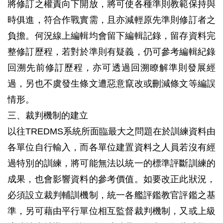
將修訂之權責向下開放，將可使各種準則教範保持與
時俱進，符合作戰實需，且亦減輕原先準則修訂者之
負擔。何況線上編輯均會留下編輯記錄，留存資料完
整修訂歷程，若對於準則有疑義，仍可參考編輯紀錄
回溯先前修訂歷程，亦可透過回溯瞭解準則發展經
過，另也不虞發生條文遭惡意竄改或刪減條文等編誤
情形。
三、裁判機制的建立
以往TREDMS系統所面臨最大之問題在於訓練資料由
各單位自行輸入，而各單位建置資料之人員若沒有經
過特別的訓練，將可能無法以統一的標準評斷訓練的
成果，也會影響資料的參考價值。如要改正此狀況，
必須設立裁判輔訓機制，統一各艦評鑑教官評鑑之基
準，另可藉由平行單位相互監督裁判機制，又或上級