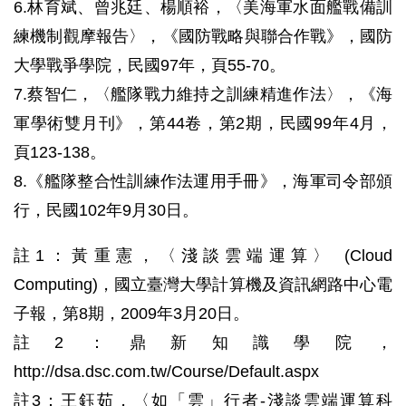
6.林育斌、曾兆廷、楊順裕，〈美海軍水面艦戰備訓
練機制觀摩報告〉，《國防戰略與聯合作戰》，國防
大學戰爭學院，民國97年，頁55-70。
7.蔡智仁，〈艦隊戰力維持之訓練精進作法〉，《海
軍學術雙月刊》，第44卷，第2期，民國99年4月，
頁123-138。
8.《艦隊整合性訓練作法運用手冊》，海軍司令部頒
行，民國102年9月30日。
註1：黃重憲，〈淺談雲端運算〉 (Cloud
Computing)，國立臺灣大學計算機及資訊網路中心電
子報，第8期，2009年3月20日。
註2：鼎新知識學院，
http://dsa.dsc.com.tw/Course/Default.aspx
註3：王鈺茹，〈如「雲」行者-淺談雲端運算科