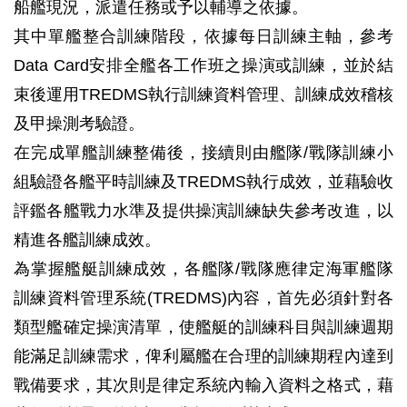
船艦現況，派遣任務或予以輔導之依據。
其中單艦整合訓練階段，依據每日訓練主軸，參考
Data Card安排全艦各工作班之操演或訓練，並於結
束後運用TREDMS執行訓練資料管理、訓練成效稽核
及甲操測考驗證。
在完成單艦訓練整備後，接續則由艦隊/戰隊訓練小
組驗證各艦平時訓練及TREDMS執行成效，並藉驗收
評鑑各艦戰力水準及提供操演訓練缺失參考改進，以
精進各艦訓練成效。
為掌握艦艇訓練成效，各艦隊/戰隊應律定海軍艦隊
訓練資料管理系統(TREDMS)內容，首先必須針對各
類型艦確定操演清單，使艦艇的訓練科目與訓練週期
能滿足訓練需求，俾利屬艦在合理的訓練期程內達到
戰備要求，其次則是律定系統內輸入資料之格式，藉