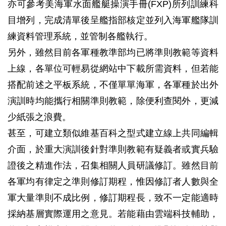
亦可參考美海軍水面艦艇操演手冊(FXP)所列訓練科
目增列，完成清單後呈艦指部核定並列入海軍艦隊訓
練資料管理系統，並管制各艦執行。
另外，雖然目前各軍種教準部均已將準則教範等資料
上線，各單位可輕易從網站中下載所需資料，但若能
搭配前述之平板系統，不僅單單海軍，各軍種於出外
演訓時均能攜行相關準則教範，除便利查閱外，更減
少紙張之浪費。
甚至，可建立類似維基百科之型式建立線上共同編輯
介面，於重大演訓後針對準則教範有疑義者或實兵驗
證後之精進作法，召集相關人員研議修訂。雖然目前
各軍均有律定之準則修訂期程，惟因修訂者人數與全
軍大量準則不成比例，修訂期程長，致不一定能適時
採納基層實際運用之意見。若能藉由雲端科技輔助，