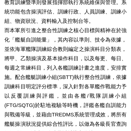
教育訓練暨準則發展指揮部執行系統維保與管理。系
統功能包含操演評估、訓練行政、人員訓練、訓練小
組、物資狀況、資料輸入及控制台等。
而本軍所引進之整合性訓練之核心目標與精神在於強
化「艦艇自訓能量」，其內容以準則、技令為依據，
並依海軍艦隊訓練綜合教則編定之操演科目分類表，
將甲、乙類操演及基本操作科目，以及每更、每日、
每週之常練科目，列入各艦訓練計畫之進度，安排實
施。配合艦艇訓練小組(SBTT)執行整合性訓練，依據
訓練科目明定評分標準，深入針對各單艦作戰能力予
以反覆訓練與評鑑，並由各艦/戰隊訓練小組
(FTG/SQTG)於駐地複驗等時機，評鑑各艦自訓能力
與戰備等級，並藉由TREDMS系統管理成效，將所有
艦艇操演狀況提供綜合性評比，以做為各級長官查詢