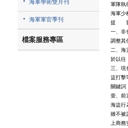
海軍學術雙月刊
軍隊執
海軍少
海軍軍官季刊
提 
一、非
檔案服務專區
調整其
二、海
於以往
三、現
盜打擊
關鍵詞
壹、前
海盜行
雖不被
上商務