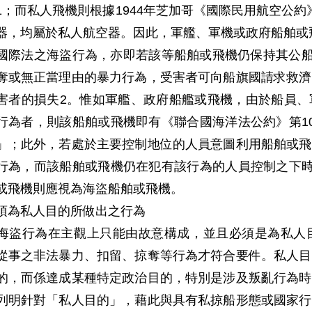
1；而私人飛機則根據1944年芝加哥《國際民用航空公
器，均屬於私人航空器。因此，軍艦、軍機或政府船舶或飛機
國際法之海盜行為，亦即若該等船舶或飛機仍保持其公船
奪或無正當理由的暴力行為，受害者可向船旗國請求救濟
害者的損失2。惟如軍艦、政府船艦或飛機，由於船員、
行為者，則該船舶或飛機即有《聯合國海洋法公約》第1
」；此外，若處於主要控制地位的人員意圖利用船舶或飛
行為，而該船舶或飛機仍在犯有該行為的人員控制之下時
或飛機則應視為海盜船舶或飛機。
須為私人目的所做出之行為
海盜行為在主觀上只能由故意構成，並且必須是為私人
從事之非法暴力、扣留、掠奪等行為才符合要件。私人目
的，而係達成某種特定政治目的，特別是涉及叛亂行為時
列明針對「私人目的」，藉此與具有私掠船形態或國家行