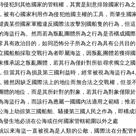
時侵犯到其他國家的管轄權，其實是刻意排除國家行為之
，被有心國家利用作為侵犯他國主權的工具，而肇生國家
譴責某些國家軍艦違反國際法攻擊別國船隻的行為，但這
的海盜行為。然而若為叛亂團體所為之行為是否構成國際
常具有政治目的，如同恐怖分子所為之行為具有公共目的
立國船舶採取交戰行為者即屬海盜，因叛亂團體若獲得國
未獲承認之叛亂團體，若其行為僅針對所欲尋求獨立之國
，但當其行為損及第三國利益時，經常被視為海盜行為4。國際法
，雖然因缺乏國際法上的地位而無合法之交戰權，但並不
團體的地位，而是其所針對的對象，若其行為對象僅限於
為海盜行為，而該行為應屬一國國內法適用之範疇；惟若
公海上劫掠第三國船舶、騷擾第三國人民之作為，即構成
為發生地必須在公海或任何國家管轄範圍以外之處
統以來海盜一直被視為是人類的公敵，國際法在分配管