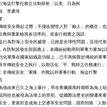
行海盜打擊任務之法制研析：以美、日為例
校 李彥璋
要：
傳統安全興起之際，不僅改變世人對「敵人」的概念，也
任務與重新檢視各項準則，並進行相應之演訓。
盜行為對海上安全的威脅，已經是全球性問題，且現代形
，在防制其發生與因應上，各國紛紛動用到軍事力量加以
代化軍隊在國家組織及功能上，已不再侷限於傳統的軍事
等非傳統安全之執行，以期活化「平、戰時之任務遂行」
：非傳統安全、軍隊、作戰以外軍事行動、海盜打擊
言
為係由來已久之海上暴行，早在希臘羅馬時期即為海上劫
認同但也被視為法律上的罪犯。從國際法歷史的變遷來看
安全，更甚於造成海上交通等安全問題，因而招致「人類公