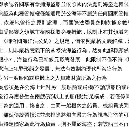
即承認各國享有拿捕海盜船並依照國內法處罰海盜之權限
均認為此種管轄權僅能適用於公海等不屬於任何國家管轄
，依屬地管轄之原則處理，而國際法委員會則依據多數學
由受影響之領域主權國採取必要措施，以制止在其領域內
。《聯合國海洋法公約》之規定，倘依照嚴格文義解釋，
上，則非嚴格意義下的國際法海盜行為，然如此解釋顯然
很小7，海盜行為已朝多元形態發展，此限制不僅不符《
慮海上犯罪形態之發展，無法有效制約現代型海盜行為。
對另一艘船舶或飛機上之人員或財貨所為之行為
為必須是在公海上針對另一艘船舶或飛機(不論該船舶或
盜行為應發生在兩艘(架)以上的船(機)始足構成，若僅係
行為的適用，換言之，由同一船機內之船員、機組員或乘
。雖然傳統習慣法並未排除將船內暴力行為視為海盜的可
由特定國家為此行為負責，則不屬於海盜；若該船已不再