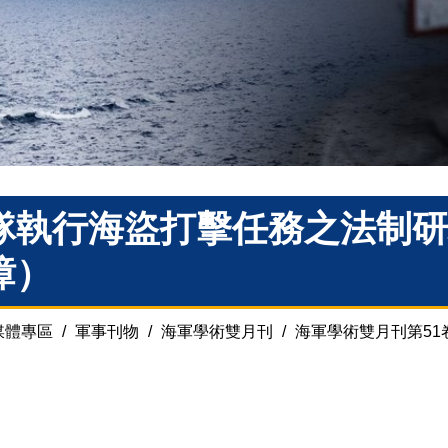
隊執行海盜打擊任務之法制研
璋）
媒體專區
/
軍事刊物
/
海軍學術雙月刊
/
海軍學術雙月刊第51