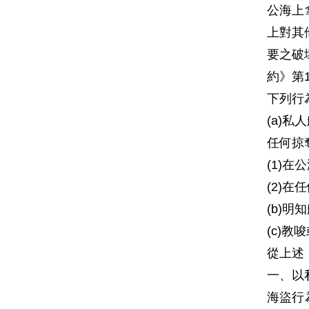
公海上
上對其
要之破
約》第
下列行
(a)
任何掠
(1)
(2)
(b)
(c)教
從上述
一、以
海盜行