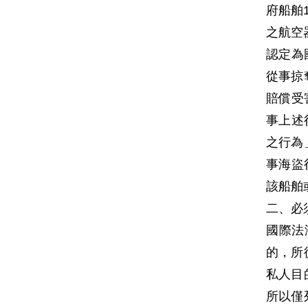
府船舶
之航空
認定為
從事掠
賠償受
事上述
之行為
事海盜
該船舶
二、必
國際法
的，所
私人目
所以僅