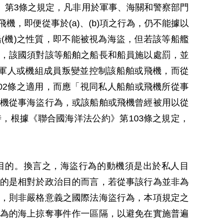
約》第3條之規定，凡非用於軍事、海關和警察部門
，即便從事於(a)、(b)項之行為，仍不能據以
(機)之性質，即不能被視為海盜，但若該等船艦
，該國須對該等船舶之船長和船員施以處罰，並
軍人或機組成員叛變並控制該船舶或飛機，而從
02條之適用，而應「視同私人船舶或飛機所從事
機從事海盜行為，或該船舶或飛機曾經被用以從
，根據《聯合國海洋法公約》第103條之規定，
目的。換言之，海盜行為的動機須是出於私人目
的是相對於政治目的而言，若從事該行為並非為
，則非嚴格意義之國際法海盜行為，本項規定之
為的海上掠奪事件作一區隔，以避免在實施普遍