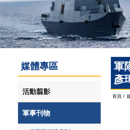
軍
媒體專區
彥
活動翦影
首頁
/
軍事刊物