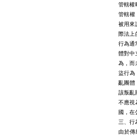
管轄權
管轄權
被用來
際法上
行為通
體對中
為，而
盜行為
亂團體
該叛亂
不應視
國，在
三、行
由於傳