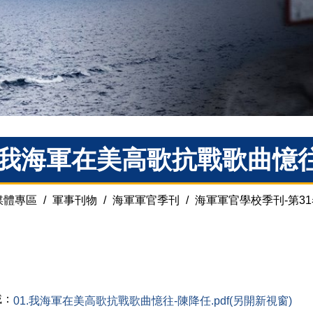
1.我海軍在美高歌抗戰歌曲憶
媒體專區
/
軍事刊物
/
海軍軍官季刊
/
海軍軍官學校季刊-第31
載：
01.我海軍在美高歌抗戰歌曲憶往-陳降任.pdf(另開新視窗)