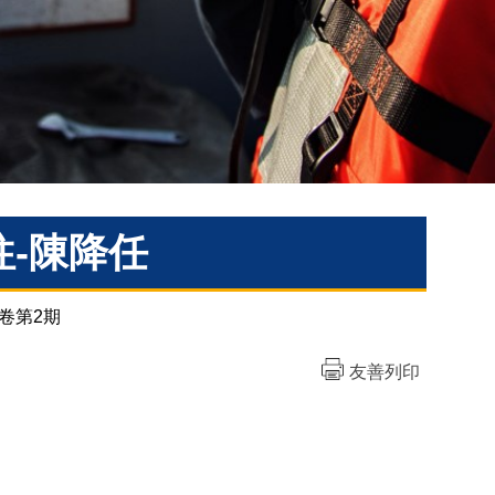
往-陳降任
卷第2期
友善列印