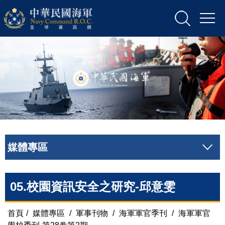
媒體專區
05.校園資訊安全之研究-邱意雯
首頁
/
媒體專區
/
軍事刊物
/
海軍軍官季刊
/
海軍軍官