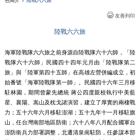
色簡介
/
陸戰六六旅
友善列印
陸戰六六旅
海軍陸戰隊六六旅之前身源自陸戰隊六十六師，「陸
戰隊六十六師」民國四十四年元月由「陸戰隊第二
旅」與「陸軍第四十五師」在高雄左營併編成立，初
始番號「海軍陸戰隊第一師」。民國四十六年三月移
駐林園，期間曾蒙先總統 蔣公四度親校執行中美藍
星、襄陽、嵩山及枕戈諸演習，建立了厚實的兩棲戰
力；五十六年六月移駐澎湖；五十九年十一月移駐旗
山，任台灣南部地區防衛；六十八年八月配合國軍台
澎防衛兵力部署調整，北遷清泉崗駐防，任參謀本部