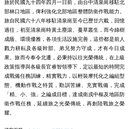
旅於民國九十四年四月一日前，由台中清泉崗移駐北
部林口地區，俾利強化北部地區整體防衛作戰能力。
旅自民國六十八年移駐清泉崗至今已歷廿六載，回憶
過往，初至清泉崗時黃土塵滾、蔓草叢生，而今綠樹
成蔭、環境優雅，各項生活設施完善，這些都是前人
戮力耕耘及各級幹部、弟兄努力守成，才有今日成
果。旅而今奉令北遷，必秉持以往光榮傳統，在上級
政策指導與各級長官睿智領導下，定以最短的時間完
成戰備任務訓練，精實戰力，以輕裝摩托化之編組型
態、機動作戰之特質，勤訓苦練、充實戰備，完成
「精、小、強」之編成目標，達成衛戍中樞及地區防
衛作戰任務，延續旅之光榮傳統，再創陸戰旅之榮
耀。