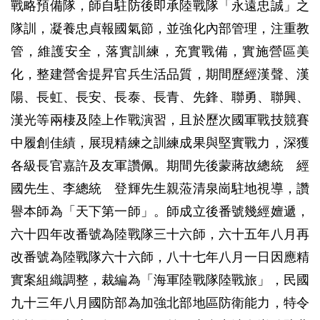
戰略預備隊，師自駐防後即承陸戰隊「永遠忠誠」之
隊訓，凝養忠貞報國氣節，並強化內部管理，注重教
管，維護安全，落實訓練，充實戰備，實施營區美
化，整建營舍提昇官兵生活品質，期間歷經漢聲、漢
陽、長虹、長安、長泰、長青、先鋒、聯勇、聯興、
漢光等兩棲及陸上作戰演習，且於歷次國軍戰技競賽
中履創佳績，展現精練之訓練成果與堅實戰力，深獲
各級長官嘉許及友軍讚佩。期間先後蒙蔣故總統 經
國先生、李總統 登輝先生親蒞清泉崗駐地視導，讚
譽本師為「天下第一師」。師成立後番號幾經嬗遞，
六十四年改番號為陸戰隊三十六師，六十五年八月再
改番號為陸戰隊六十六師，八十七年八月一日因應精
實案組織調整，裁編為「海軍陸戰隊陸戰旅」，民國
九十三年八月國防部為加強北部地區防衛能力，特令