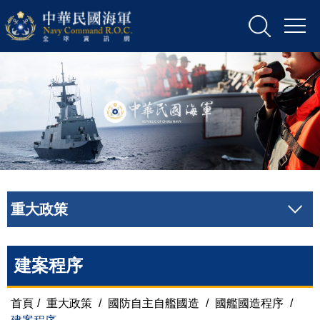
重大政策
建案程序
首頁
/
重大政策
/
國防自主自艦國造
/
國艦國造程序
/