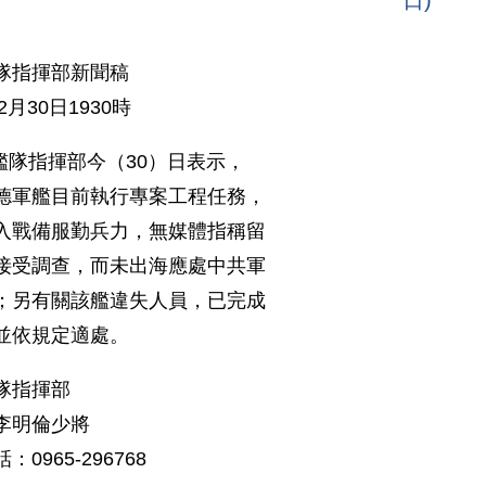
隊指揮部新聞稿
2月30日1930時
隊指揮部今（30）日表示，
德軍艦目前執行專案工程任務，
入戰備服勤兵力，無媒體指稱留
接受調查，而未出海應處中共軍
；另有關該艦違失人員，已完成
並依規定適處。
隊指揮部
李明倫少將
：0965-296768