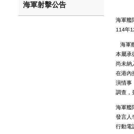
海軍射擊公告
海軍艦
114年1
海軍艦
本屬承
尚未納
在港內
演情事
調查，
海軍艦
發言人
行動電話