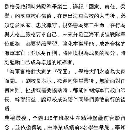
劉校長致詞時勉勵準畢業生，謹記「國家、責任、榮
譽」的國軍核心價值，在走出海軍官校的大門後，必
須忠於國家、忠於職守，視榮譽為第二生命，在行為
與人格上嚴格要求自己。未來分發至海軍或陸戰隊單
位服務，都要持續學習、強化本職學能，成為合格的
海軍軍官；並以身作則，將困境視為成長的養分，時
刻勉勵自己成為卓越的領導者。
「海軍官校對大家的『保固』，學校大門永遠為大家
而開。」劉校長表示，歡迎同學畢業後，無論面對任
何困難、挫折或需要協助時，都能回到海軍官校向師
長、幹部請益，讓母校成為陪伴同學們勇敢前行的後
盾。
典禮最後，全體115年班學生在精神堡壘前合影留
念，並依循傳統，由畢業成績前3名學生掌舵，率領