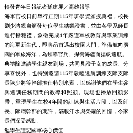
轉發青年日報記者孫建屏／高雄報導
海軍官校日前舉行正期115年班學資頒授典禮，校長
劉少將親自頒發每位學生結業證書，並由各學系師長
進行撥穗禮，象徵完成4年嚴謹軍校教育與專業訓練
的海軍新生代，即將昂首邁出校園大門，準備航向廣
闊的軍旅海洋，為領導官兵、捍衛海疆而揚帆遠航。
典禮除邀請學生親友到場，共同見證子女的成長、分
享喜悅外，也特別邀請115年敦睦遠航訓練支隊支隊
長陳少將等幹部擔任特別來賓，以感謝他們在學生參
與遠訓任務期間的教導和照顧。現場也播放回顧影
帶，重現學生在校4年間的訓練與生活片段，以及師
長、隊職幹部的期許，滿載汗水與榮耀的回憶，令家
長們深受感動。
勉學生謹記國軍核心價值