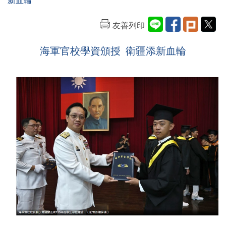
新血輪
友善列印
海軍官校學資頒授 衛疆添新血輪