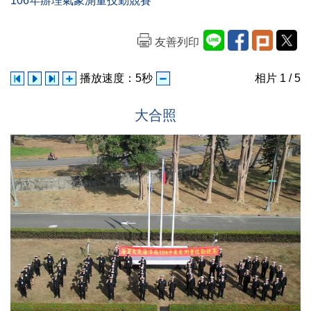
106年辦理氣象測量技勤競賽
友善列印
播放速度：
5
秒
相片
1
/ 5
大合照