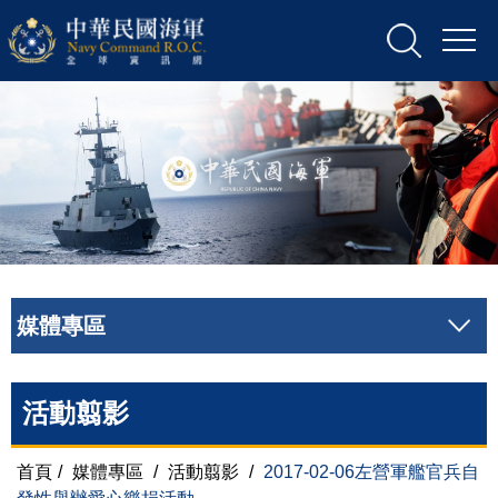
媒體專區
活動翦影
首頁
/
媒體專區
/
活動翦影
/
2017-02-06左營軍艦官兵自