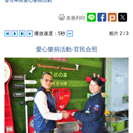
發性舉辦愛心樂捐活動
友善列印
播放速度：
5
秒
相片
2
/ 3
愛心樂捐活動-官民合照