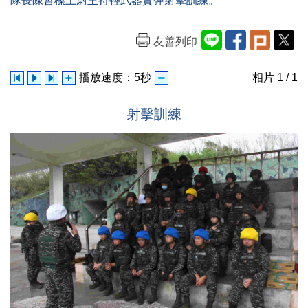
隊長陳哲樑上尉主持輕武器實彈射擊訓練。
友善列印
播放速度：
5
秒
相片
1
/ 1
射擊訓練