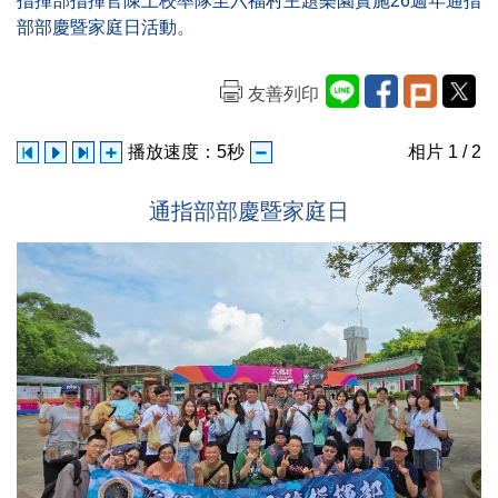
指揮部指揮官陳上校率隊至六福村主題樂園實施26週年通指
部部慶暨家庭日活動。
友善列印
播放速度：
5
秒
相片
1
/ 2
通指部部慶暨家庭日