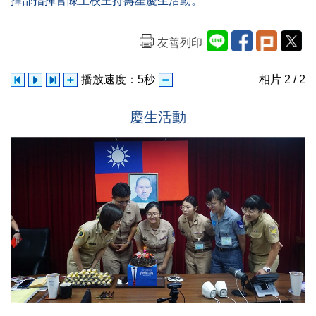
揮部指揮官陳上校主持壽星慶生活動。
友善列印
播放速度：
5
秒
相片
2
/ 2
慶生活動