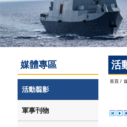
活
媒體專區
首頁
/
活動翦影
軍事刊物