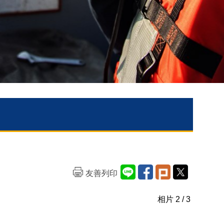
友善列印
相片
2
/ 3