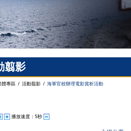
動翦影
媒體專區
/
活動翦影
/
海軍官校辦理電影賞析活動
播放速度：
5
秒