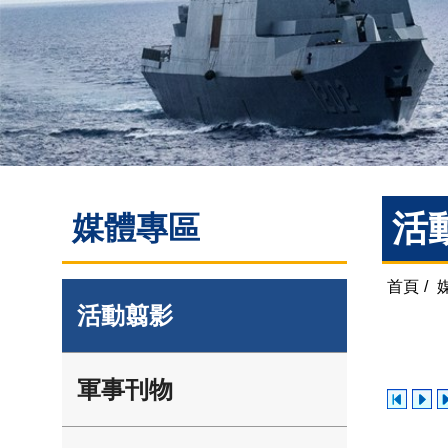
活
媒體專區
首頁
/
活動翦影
軍事刊物