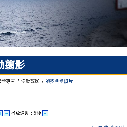
動翦影
媒體專區
/
活動翦影
/
頒獎典禮照片
播放速度：
5
秒