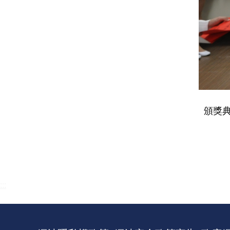
頒獎
:::