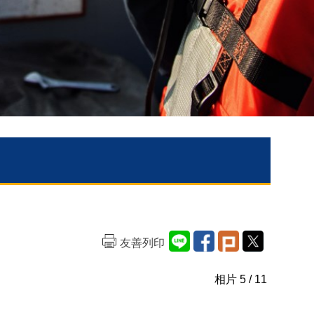
友善列印
相片
5
/ 11