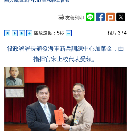
關與新訓單位役政業務聯繫會報
友善列印
播放速度：
5
秒
相片
3
/ 4
役政署署長頒發海軍新兵訓練中心加菜金，由
指揮官宋上校代表受領。