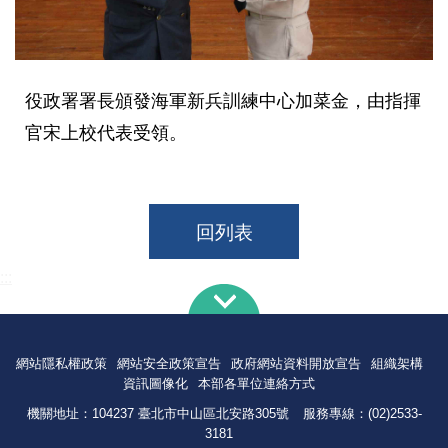
役政署署長頒發海軍新兵訓練中心加菜金，由指揮
官宋上校代表受領。
回列表
:::
網站隱私權政策
網站安全政策宣告
政府網站資料開放宣告
組織架構
資訊圖像化
本部各單位連絡方式
機關地址：104237 臺北市中山區北安路305號
服務專線：(02)2533-
3181