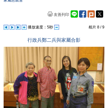
家屬懇親會
友善列印
播放速度：
5
秒
相片
8
/ 9
行政兵鄭二兵與家屬合影