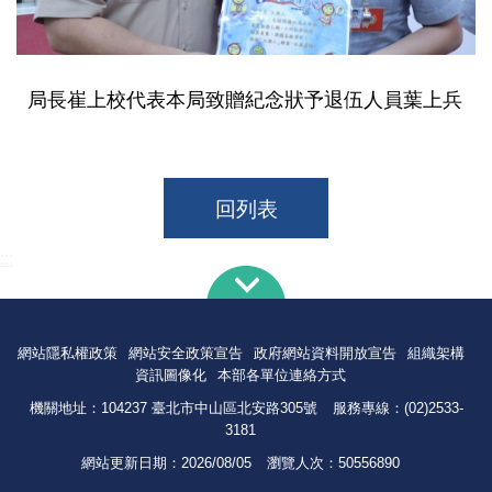
局長崔上校代表本局致贈紀念狀予退伍人員葉上兵
回列表
:::
網站隱私權政策
網站安全政策宣告
政府網站資料開放宣告
組織架構
資訊圖像化
本部各單位連絡方式
機關地址：104237 臺北市中山區北安路305號
服務專線：(02)2533-
3181
網站更新日期：
2026/08/05
瀏覽人次：
50556890