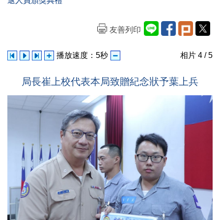
退人員頒獎典禮
友善列印
播放速度：
5
秒
相片
4
/ 5
局長崔上校代表本局致贈紀念狀予葉上兵