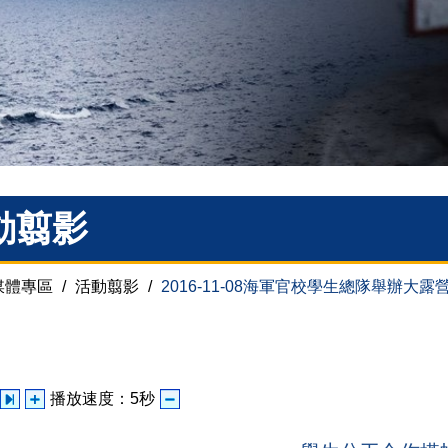
動翦影
媒體專區
/
活動翦影
/
2016-11-08海軍官校學生總隊舉辦大露
播放速度：
5
秒