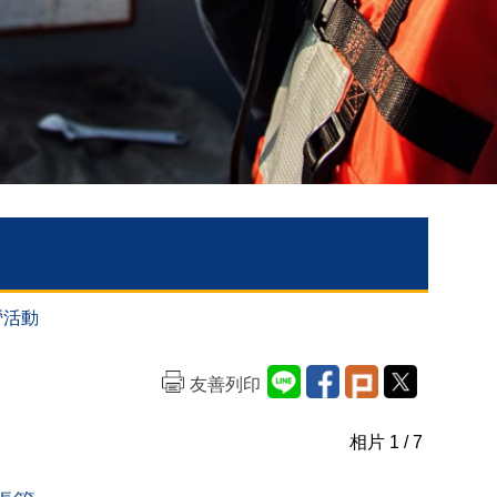
營活動
友善列印
相片
1
/ 7