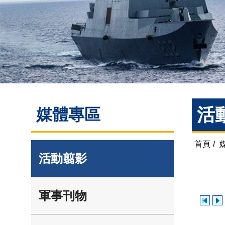
活
媒體專區
首頁
/
活動翦影
軍事刊物