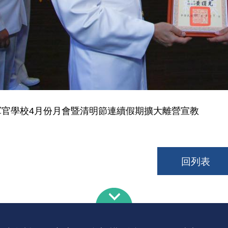
軍官學校4月份月會暨清明節連續假期擴大離營宣教
回列表