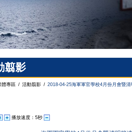
動翦影
媒體專區
/
活動翦影
/
2018-04-25海軍軍官學校4月份月會
播放速度：
5
秒