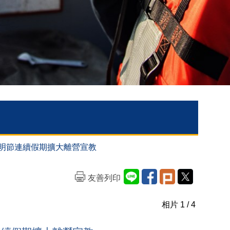
暨清明節連續假期擴大離營宣教
友善列印
相片
1
/ 4