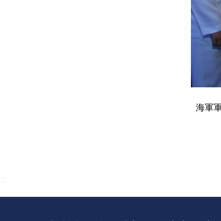
海軍
:::