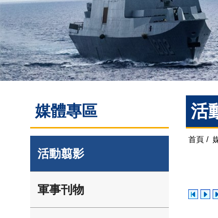
活
媒體專區
首頁
/
活動翦影
軍事刊物