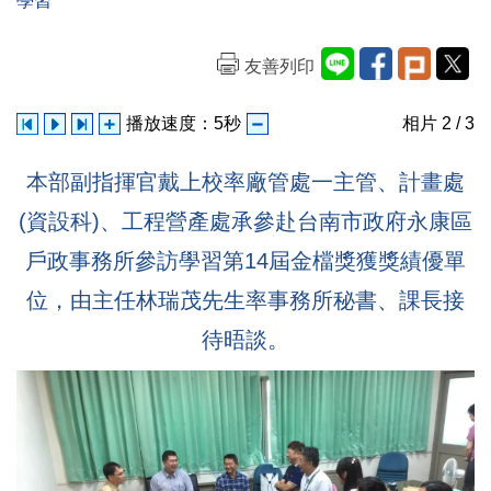
學習
友善列印
播放速度：
5
秒
相片
2
/ 3
本部副指揮官戴上校率廠管處一主管、計畫處
(資設科)、工程營產處承參赴台南市政府永康區
戶政事務所參訪學習第14屆金檔獎獲獎績優單
位，由主任林瑞茂先生率事務所秘書、課長接
待晤談。