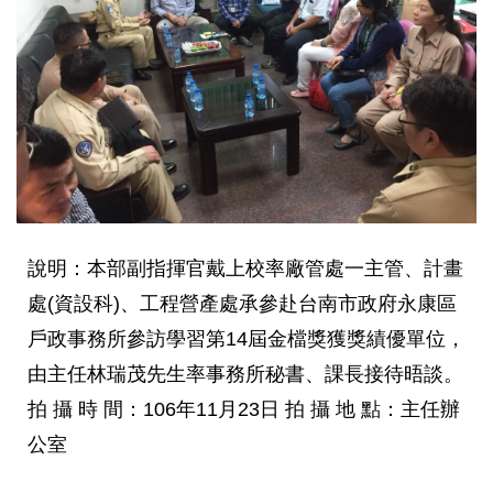
說明：本部副指揮官戴上校率廠管處一主管、計畫
處(資設科)、工程營產處承參赴台南市政府永康區
戶政事務所參訪學習第14屆金檔獎獲獎績優單位，
由主任林瑞茂先生率事務所秘書、課長接待晤談。
拍 攝 時 間：106年11月23日 拍 攝 地 點：主任辦
公室