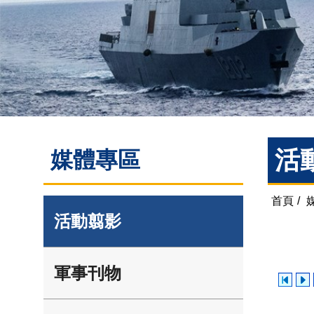
活
媒體專區
首頁
/
活動翦影
軍事刊物