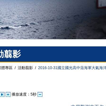
動翦影
媒體專區
/
活動翦影
/
2016-10-31國立國光高中蒞海軍大氣海
播放速度：
5
秒