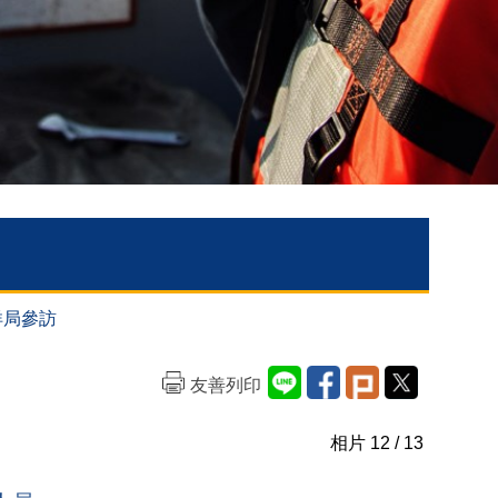
洋局參訪
友善列印
相片
12
/ 13