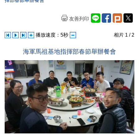
揮部春節舉辦餐會
友善列印
播放速度：
5
秒
相片
1
/ 2
海軍馬祖基地指揮部春節舉辦餐會