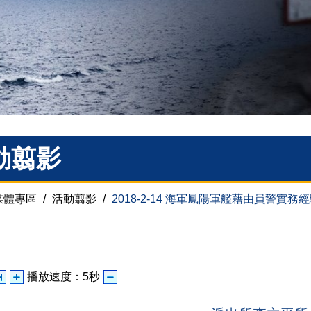
動翦影
媒體專區
/
活動翦影
/
2018-2-14 海軍鳳陽軍艦藉由員警實
播放速度：
5
秒