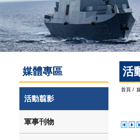
活
媒體專區
首頁
/
活動翦影
軍事刊物