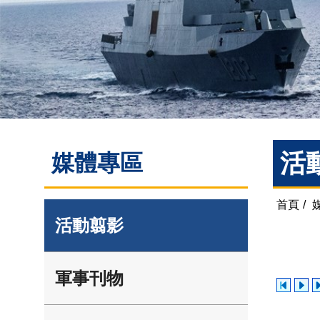
活
媒體專區
首頁
/
活動翦影
軍事刊物