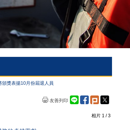
蕭中將頒獎表揚10月份屆退人員
友善列印
相片
1
/ 3