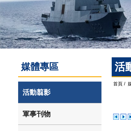
活
媒體專區
首頁
/
活動翦影
軍事刊物