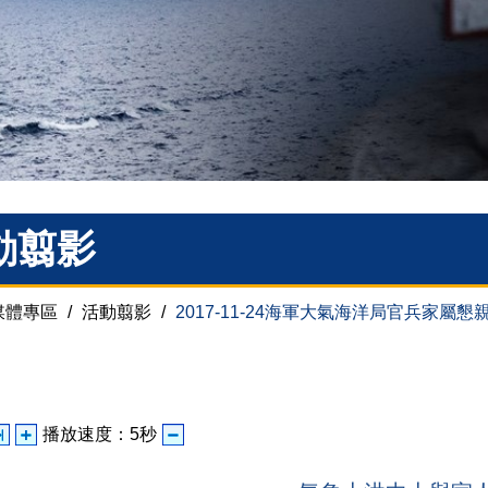
動翦影
媒體專區
/
活動翦影
/
2017-11-24海軍大氣海洋局官兵家屬懇
播放速度：
5
秒