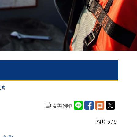
親會
友善列印
相片
5
/ 9