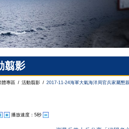
動翦影
媒體專區
/
活動翦影
/
2017-11-24海軍大氣海洋局官兵家屬懇
播放速度：
5
秒