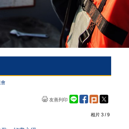
親會
友善列印
相片
3
/ 9