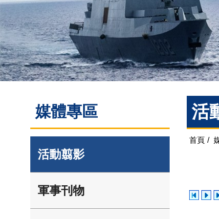
活
媒體專區
首頁
/
活動翦影
軍事刊物