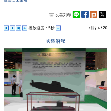
暨國防工業展
友善列印
播放速度：
5
秒
相片
4
/ 20
國造潛艦