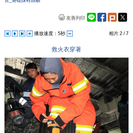
營_基礎課程體驗
友善列印
播放速度：
5
秒
相片
2
/ 7
救火衣穿著