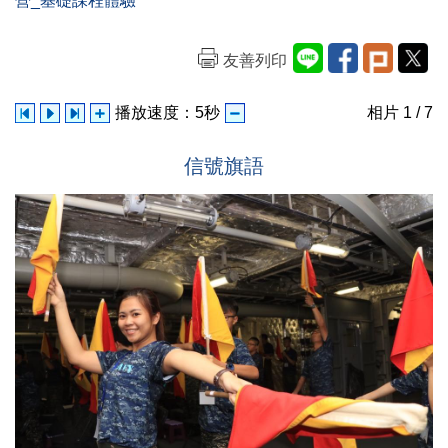
營_基礎課程體驗
友善列印
播放速度：
5
秒
相片
1
/ 7
信號旗語